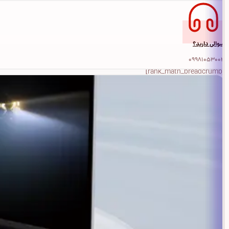
سوالی دارید؟
09981053004
[rank_math_breadcrumb]