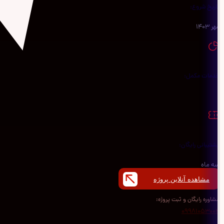
تاریخ شروع:
مهر 1403
خدمات مکمل:
-
پشتیبانی رایگان:
سه ماه
مشاهده آنلاین پروژه
مشاوره رایگان و ثبت پروژه:
09981053004