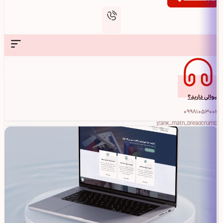
سوالی دارید؟
09981053004
[rank_math_breadcrumb]