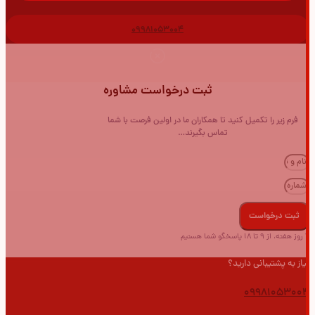
09981053004
ثبت درخواست مشاوره
فرم زیر را تکمیل کنید تا همکاران ما در اولین فرصت با شما
تماس بگیرند…
ثبت درخواست
7 روز هفته، از 9 تا 18 پاسخگو شما هستیم
نیاز به پشتیبانی دارید؟
09981053004