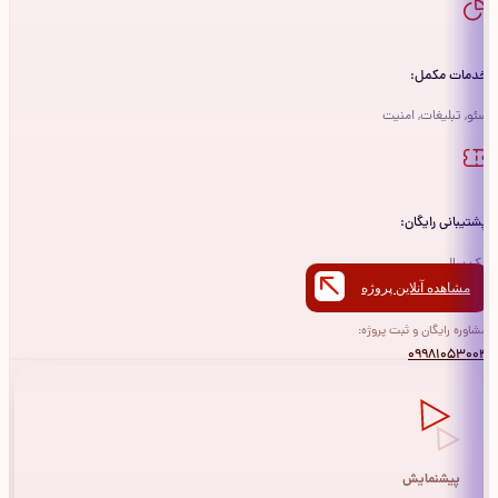
خدمات مکمل:
سئو, تبلیغات, امنیت
پشتیبانی رایگان:
یک سال
مشاهده آنلاین پروژه
مشاوره رایگان و ثبت پروژه:
09981053004
پیشنمایش