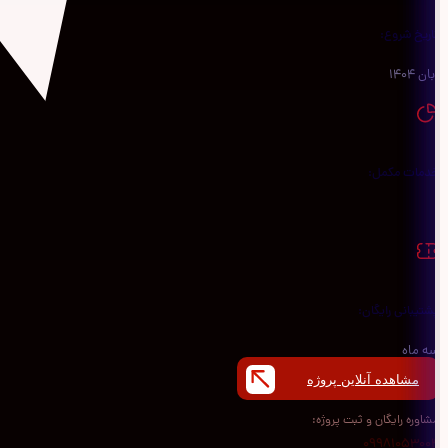
تاریخ شروع:
آبان 1404
خدمات مکمل:
-
پشتیبانی رایگان:
سه ماه
مشاهده آنلاین پروژه
مشاوره رایگان و ثبت پروژه:
09981053004