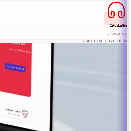
سوالی دارید؟
09981053004
[rank_math_breadcrumb]